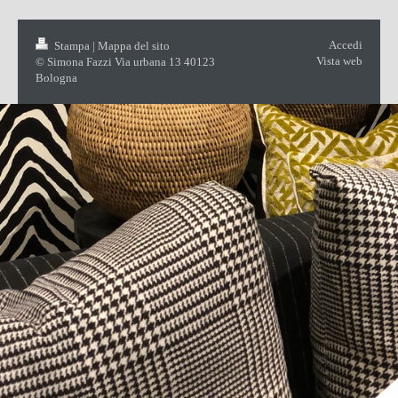
Accedi
Stampa
|
Mappa del sito
Vista web
© Simona Fazzi Via urbana 13 40123
Bologna